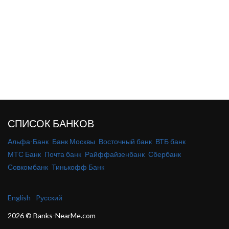
СПИСОК БАНКОВ
Альфа-Банк
Банк Москвы
Восточный банк
ВТБ банк
МТС Банк
Почта банк
Райффайзенбанк
Сбербанк
Совкомбанк
Тинькофф Банк
English
Pусский
2026 © Banks-NearMe.com